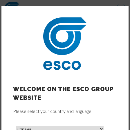
Перейти
к
основному
содержанию
DOWNLOADS
WELCOME ON THE ESCO GROUP
WEBSITE
Please select your country and language