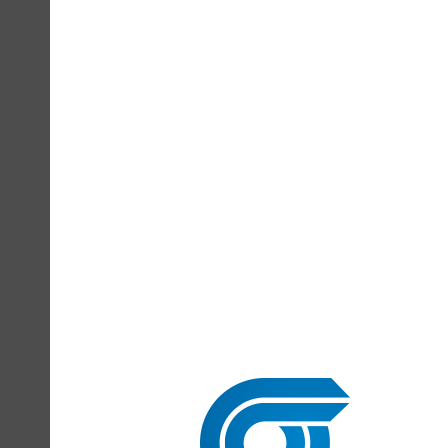
Grid type couplings
F
f
Diaphragm type
couplings
Downloads