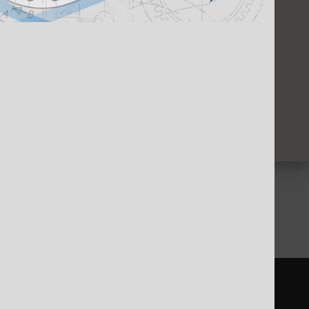
SOCIAL
smssion-Produkte