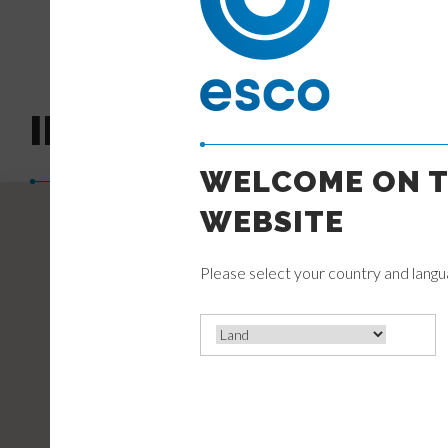
IHREN KONTAKT FIN
WELCOME ON T
WEBSITE
Please select your country and lang
IHR
NAME
IHRE
E-
MAIL-
ADRESSE
BETREFF