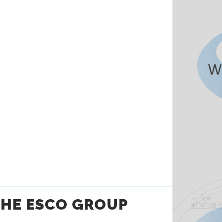
t tout autour du Barrage de la Marina un pôle
s et business, et offrant des panoramas si
nt habitants et touristes du monde entier.
HE ESCO GROUP