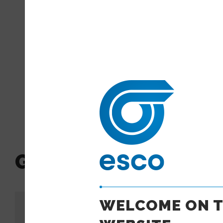
3
l'utile à l'agréable, en créan
d'activités mélangeant loisir
impressionnants qu’ils attire
3
GALLERY
WELCOME ON T