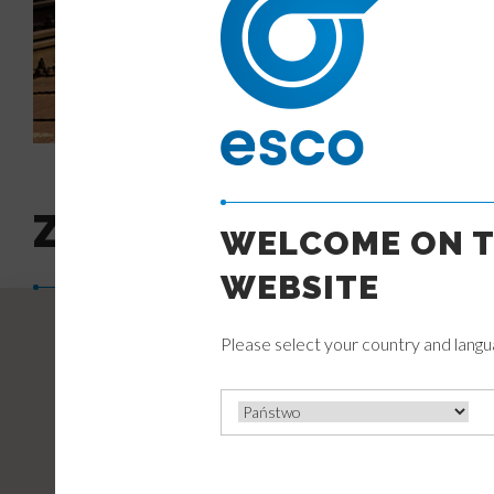
ZNAJDŹ KONTAKT
WELCOME ON T
WEBSITE
Please select your country and lang
NAZWISKO
LUB
PSEUDONIM
TWÓJ