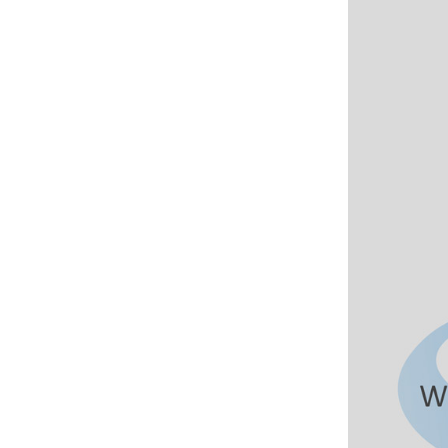
acts and figures