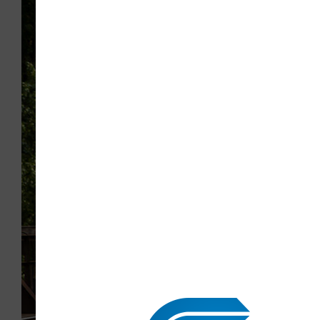
Grid type couplings
F
Diaphragm type
couplings
Downloads