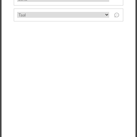
ONDERWERP
BERICHT