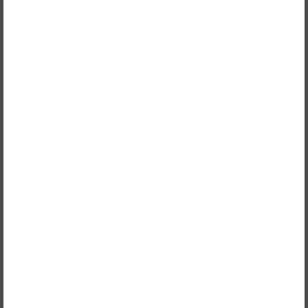
解决方案设计
研发
设备
培训