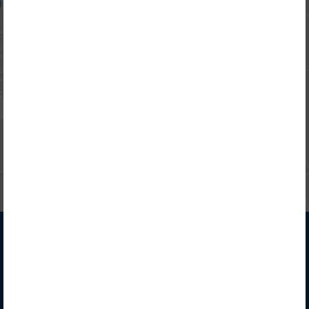
ESCO COUPLINGS (JINAN) LTD.
Gongyebei Road
No. 3197 - 1st floor of 4 Building
250100
Jinan
中国
Phone
+86 531 82762565